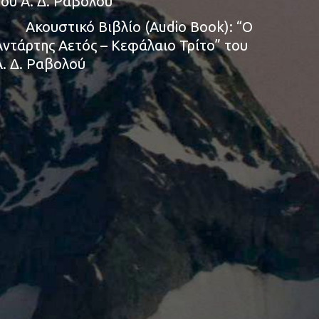
του Α. Δ. Ραβολού
Ακουστικό Βιβλίο (Audio Book): “Ο
Αντάρτης Αετός – Κεφάλαιο Τρίτο” του
Α. Δ. Ραβολού