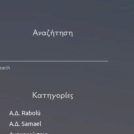
Αναζήτηση
Κατηγορίες
Α.Δ. Rabolú
Α.Δ. Samael