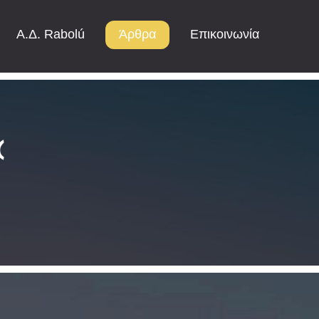
Α.Δ. Rabolú
Άρθρα
Επικοινωνία
α