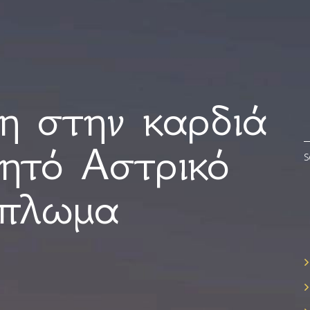
η στην καρδιά
δητό Αστρικό
ίπλωμα