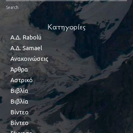
Κατηγορίες
Α.Δ. Rabolú
Α.Δ. Samael
Ανακοινώσεις
Άρθρα
Αστρικό
Βιβλία
Βιβλία
Βίντεο
Βίντεο